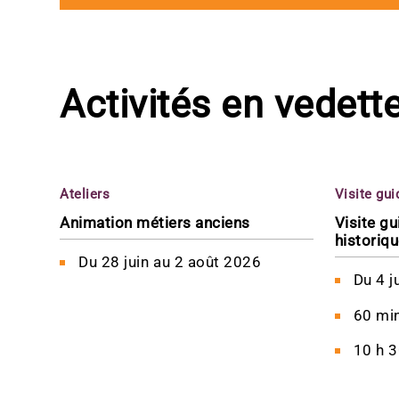
Activités en vedett
Crédit Isabel Olivier
Ateliers
Visite gu
Animation métiers anciens
Visite g
historiq
Du
28 juin
au
2 août 2026
Du
4 j
60 mi
10 h 3