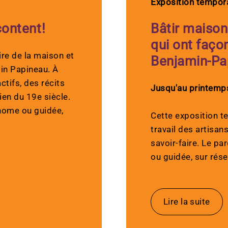
Exposition tempor
content!
Bâtir maison
qui ont faço
ire de la maison et
Benjamin-Pa
min Papineau. À
ctifs, des récits
Jusqu'au printemp
ien du 19e siècle.
onome ou guidée,
Cette exposition 
travail des artisa
savoir-faire. Le pa
ou guidée, sur rése
Lire la suite