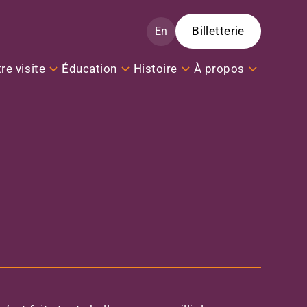
Billetterie
En
re visite
Éducation
Histoire
À propos
Crédit photo | Annie Fafard