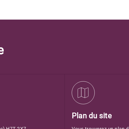
e
Plan du site
bec) H7T 2X7
Vous trouverez un plan du