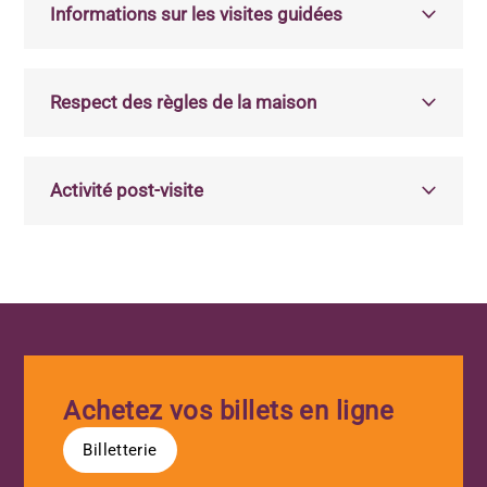
Informations sur les visites guidées
L’inscription à chacune des visites guidées est
obligatoire afin de nous permettre de veiller au
Respect des règles de la maison
respect de la jauge de capacité maximale du lieu
et de bien planifier le déroulement de votre visite
Nous vous prions de bien vouloir respecter le
dans l’ensemble de la maison.
matériel mis à votre disposition dans la maison,
Activité post-visite
les autres visiteurs et notre personnel d’animation
et d’accueil. Ces derniers se feront un plaisir de
Qu’avez-vous pensé de votre passage à la maison
vous aider lors de votre parcours.
André-Benjamin-Papineau ? Dites-le-nous avec un
sourire pris en photo, un mot poétique dans notre
boite à suggestion ou même via notre sondage en
ligne ! Pour nous, vous faites partie de l’histoire
qui continue de se construire dans ce lieu
patrimonial.
Achetez vos billets en ligne
Billetterie